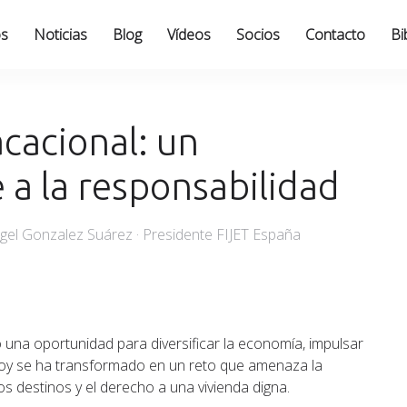
os
Noticias
Blog
Vídeos
Socios
Contacto
Bi
acacional: un
a la responsabilidad
gel Gonzalez Suárez · Presidente FIJET España
na oportunidad para diversificar la economía, impulsar
 hoy se ha transformado en un reto que amenaza la
os destinos y el derecho a una vivienda digna.