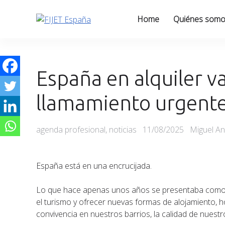
Skip
to
Home
Quiénes som
content
España en alquiler v
llamamiento urgente 
Categories
Posted
agenda profesional
,
noticias
11/08/2025
Miguel An
on
España está en una encrucijada.
Lo que hace apenas unos años se presentaba como u
el turismo y ofrecer nuevas formas de alojamiento,
convivencia en nuestros barrios, la calidad de nuestr