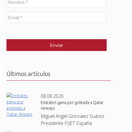
o
m
E
b
m
r
a
e
C
i
*
A
l
P
*
T
C
H
A
Últimos artículos
08.08.2026
Emirates gana por goleada a Qatar
Airways
Miguel Angel Gonzalez Suárez ·
Presidente FIJET España