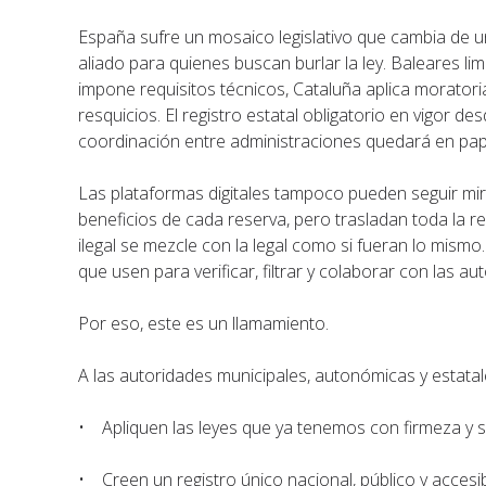
España sufre un mosaico legislativo que cambia de u
aliado para quienes buscan burlar la ley. Baleares limi
impone requisitos técnicos, Cataluña aplica moratoria
resquicios. El registro estatal obligatorio en vigor de
coordinación entre administraciones quedará en pap
Las plataformas digitales tampoco pueden seguir mir
beneficios de cada reserva, pero trasladan toda la re
ilegal se mezcle con la legal como si fueran lo mism
que usen para verificar, filtrar y colaborar con las au
Por eso, este es un llamamiento.
A las autoridades municipales, autonómicas y estatal
• Apliquen las leyes que ya tenemos con firmeza y s
• Creen un registro único nacional, público y accesib