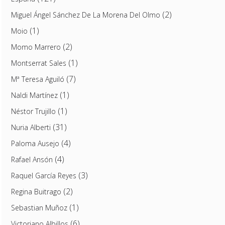
(2)
Miguel Ángel Sánchez De La Morena Del Olmo
(1)
Moio
(2)
Momo Marrero
(1)
Montserrat Sales
(7)
Mª Teresa Aguiló
(1)
Naldi Martínez
(1)
Néstor Trujillo
(31)
Nuria Alberti
(4)
Paloma Ausejo
(4)
Rafael Ansón
(3)
Raquel García Reyes
(2)
Regina Buitrago
(1)
Sebastian Muñoz
(6)
Victoriano Albillos