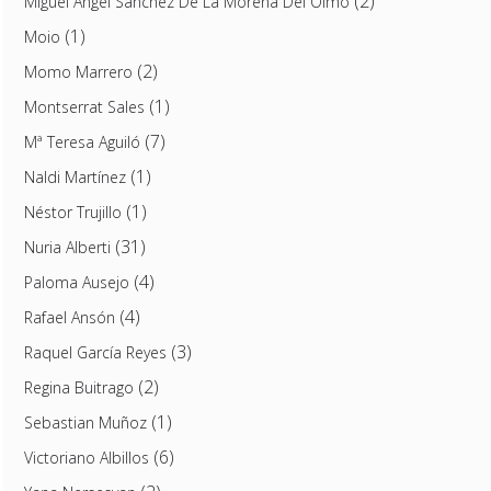
(2)
Miguel Ángel Sánchez De La Morena Del Olmo
(1)
Moio
(2)
Momo Marrero
(1)
Montserrat Sales
(7)
Mª Teresa Aguiló
(1)
Naldi Martínez
(1)
Néstor Trujillo
(31)
Nuria Alberti
(4)
Paloma Ausejo
(4)
Rafael Ansón
(3)
Raquel García Reyes
(2)
Regina Buitrago
(1)
Sebastian Muñoz
(6)
Victoriano Albillos