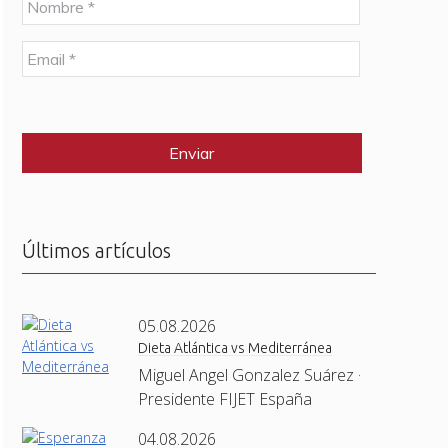
o
m
E
b
m
r
a
e
C
i
*
A
l
P
*
T
C
H
A
Últimos artículos
05.08.2026
Dieta Atlántica vs Mediterránea
Miguel Angel Gonzalez Suárez ·
Presidente FIJET España
04.08.2026