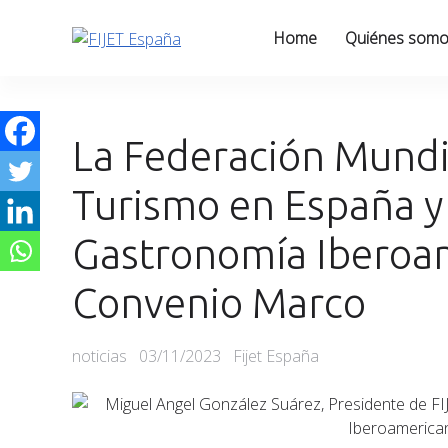
Skip
to
Home
Quiénes som
content
La Federación Mundia
Turismo en España y
Gastronomía Iberoa
Convenio Marco
Categories
Posted
noticias
03/11/2023
Fijet España
on