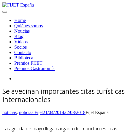
Skip
to
Menu
FIJET España
content
Home
Quiénes somos
Noticias
Blog
Vídeos
Socios
Contacto
Biblioteca
Premios FIJET
Premios Gastronomía
Search
Se avecinan importantes citas turísticas
internacionales
Categories
Posted
noticias
,
noticias Fijet
21/04/2014
22/08/2018
Fijet España
on
La agenda de mayo llega cargada de importantes citas