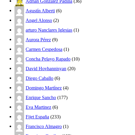
Adrián González Padilla
(36)
Agustín Alberti
(6)
Angel Alonso
(2)
arturo Nanclares Iglesias
(1)
Aurora Pérez
(9)
Carmen Cespedosa
(1)
Concha Pelayo Rapado
(10)
David Hovhannisyan
(20)
Diego Caballo
(6)
Domingo Martínez
(4)
Enrique Sancho
(177)
Eva Martinez
(6)
Fijet España
(233)
Francisco Almagro
(1)