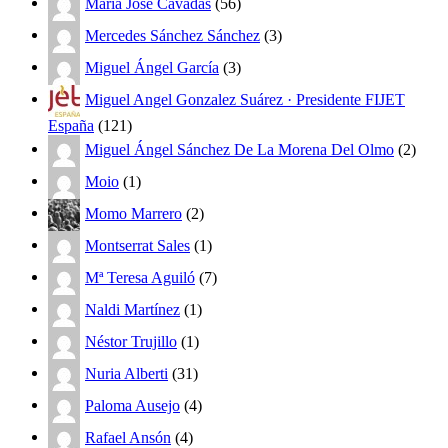
Maria José Cavadas
(56)
Mercedes Sánchez Sánchez
(3)
Miguel Ángel García
(3)
Miguel Angel Gonzalez Suárez · Presidente FIJET
España
(121)
Miguel Ángel Sánchez De La Morena Del Olmo
(2)
Moio
(1)
Momo Marrero
(2)
Montserrat Sales
(1)
Mª Teresa Aguiló
(7)
Naldi Martínez
(1)
Néstor Trujillo
(1)
Nuria Alberti
(31)
Paloma Ausejo
(4)
Rafael Ansón
(4)