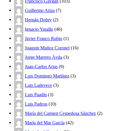
Francisco Gavilan
(103)
Guillermo Ariza
(7)
Hernán Dobry
(2)
Ignacio Vasallo
(46)
Javier Franco Rubio
(1)
Joaquin Muñoz Coronel
(16)
Jorge Marrero Ávila
(3)
Juan-Carlos Arias
(9)
Luis Domingo Martínez
(3)
Luis Ladevece
(3)
Luis Paadín
(3)
Luis Padron
(10)
María del Carmen Cespedosa Sánchez
(2)
María del Mar García
(42)