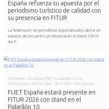
España refuerza su apuesta por el
periodismo turístico de calidad con
su presencia en FITUR
La federación de periodistas especializados abrirá un
espacio de encuentro profesional en el stand 10A16
del P…
Actividades
,
Actualidad FIJET
,
Actualidad Socios
,
Posted
Comunicados
,
Noticias Fijet
-
05.12.2025
- Fijet España
on
FIJET España estará presente en
FITUR 2026 con stand en el
Pabellón 10