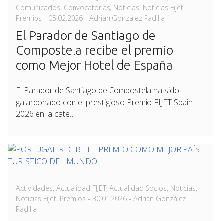
Comunicados
,
Convocatorias
,
Noticias
,
Noticias Fijet
,
Posted
Premios
-
05.02.2026
- Adrián González Padilla
on
El Parador de Santiago de
Compostela recibe el premio
como Mejor Hotel de España
El Parador de Santiago de Compostela ha sido
galardonado con el prestigioso Premio FIJET Spain
2026 en la cate…
Actividades
,
Actualidad FIJET
,
Actualidad Socios
,
Noticias
,
Posted
Noticias Fijet
,
Premios
-
30.01.2026
- Adrián González
on
Padilla