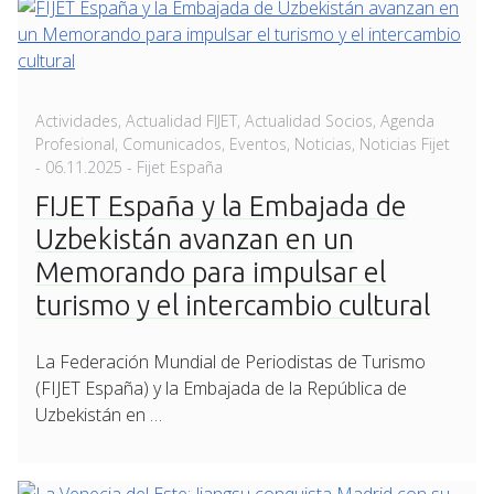
Actividades
,
Actualidad FIJET
,
Actualidad Socios
,
Agenda
Profesional
,
Comunicados
,
Eventos
,
Noticias
,
Noticias Fijet
Posted
-
06.11.2025
- Fijet España
on
FIJET España y la Embajada de
Uzbekistán avanzan en un
Memorando para impulsar el
turismo y el intercambio cultural
La Federación Mundial de Periodistas de Turismo
(FIJET España) y la Embajada de la República de
Uzbekistán en …