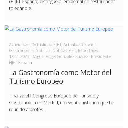
(FIJET España) distingue al emblemático restaurador
toledano e…
Actividades
,
Actualidad FIJET
,
Actualidad Socios
,
Posted
Gastronomía
,
Noticias
,
Noticias Fijet
,
Reportajes
-
on
13.11.2025
- Miguel Angel Gonzalez Suárez · Presidente
FIJET España
La Gastronomía como Motor del
Turismo Europeo
Finaliza el I Congreso Europeo de Turismo y
Gastronomía en Madrid, un evento histórico que ha
reunido a profes…