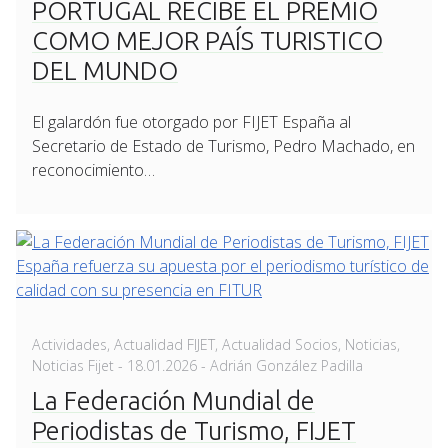
PORTUGAL RECIBE EL PREMIO
COMO MEJOR PAÍS TURISTICO
DEL MUNDO
El galardón fue otorgado por FIJET España al
Secretario de Estado de Turismo, Pedro Machado, en
reconocimiento…
Actividades
,
Actualidad FIJET
,
Actualidad Socios
,
Noticias
,
Posted
Noticias Fijet
-
18.01.2026
- Adrián González Padilla
on
La Federación Mundial de
Periodistas de Turismo, FIJET