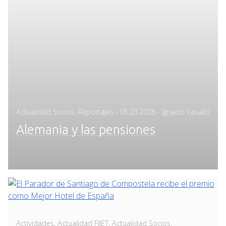
Posted
Actualidad Socios
,
Reportajes
-
05.03.2026
- Ignacio Vasallo
on
Alemania y las pensiones
Actividades
,
Actualidad FIJET
,
Actualidad Socios
,