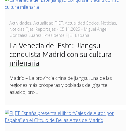
Actividades
,
Actualidad FIJET
,
Actualidad Socios
,
Noticias
,
Posted
Noticias Fijet
,
Reportajes
-
05.11.2025
- Miguel Angel
on
Gonzalez Suárez · Presidente FIJET España
La Venecia del Este: Jiangsu
conquista Madrid con su cultura
milenaria
Madrid – La provincia china de Jiangsu, una de las
regiones más prósperas y pobladas del gigante
asiático, pro…