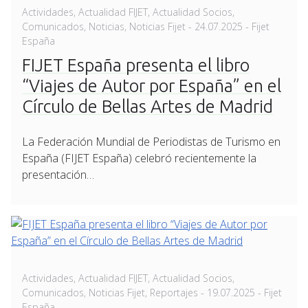
Actividades
,
Actualidad FIJET
,
Actualidad Socios
,
Posted
Comunicados
,
Noticias
,
Noticias Fijet
-
24.07.2025
- Fijet
on
España
FIJET España presenta el libro
“Viajes de Autor por España” en el
Círculo de Bellas Artes de Madrid
La Federación Mundial de Periodistas de Turismo en
España (FIJET España) celebró recientemente la
presentación…
Actividades
,
Actualidad FIJET
,
Actualidad Socios
,
Posted
Comunicados
,
Noticias Fijet
,
Reportajes
-
19.07.2025
- Fijet
on
España