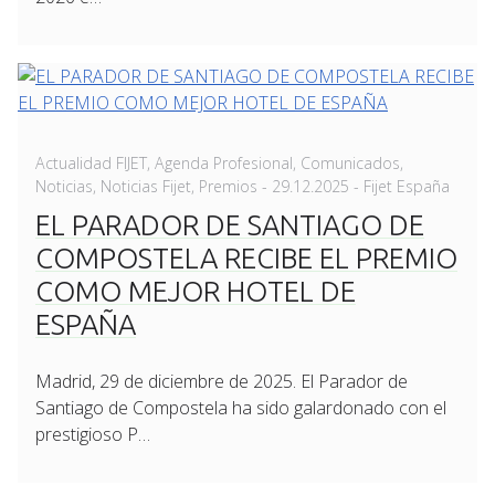
Actualidad FIJET
,
Agenda Profesional
,
Comunicados
,
Posted
Noticias
,
Noticias Fijet
,
Premios
-
29.12.2025
- Fijet España
on
EL PARADOR DE SANTIAGO DE
COMPOSTELA RECIBE EL PREMIO
COMO MEJOR HOTEL DE
ESPAÑA
Madrid, 29 de diciembre de 2025. El Parador de
Santiago de Compostela ha sido galardonado con el
prestigioso P…