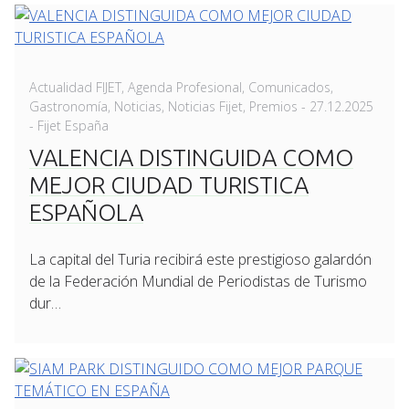
Actualidad FIJET
,
Agenda Profesional
,
Comunicados
,
Posted
Gastronomía
,
Noticias
,
Noticias Fijet
,
Premios
-
27.12.2025
on
- Fijet España
VALENCIA DISTINGUIDA COMO
MEJOR CIUDAD TURISTICA
ESPAÑOLA
La capital del Turia recibirá este prestigioso galardón
de la Federación Mundial de Periodistas de Turismo
dur…