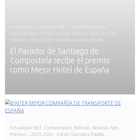
Actividades
,
Actualidad FIJET
,
Actualidad Socios
,
Comunicados
,
Convocatorias
,
Noticias
,
Noticias Fijet
,
Posted
Premios
-
05.02.2026
- Adrián González Padilla
on
El Parador de Santiago de
Compostela recibe el premio
como Mejor Hotel de España
Actualidad FIJET
,
Comunicados
,
Noticias
,
Noticias Fijet
,
Posted
Premios
-
26.01.2026
- Adrián González Padilla