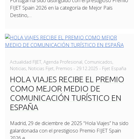
Portugal ha sido distinguido con el prestigioso Premio
FIJET Spain 2026 en la categoría de Mejor País
Destino,…
Actualidad FIJET
,
Agenda Profesional
,
Comunicados
,
Posted
Noticias
,
Noticias Fijet
,
Premios
-
29.12.2025
- Fijet España
on
HOLA VIAJES RECIBE EL PREMIO
COMO MEJOR MEDIO DE
COMUNICACIÓN TURÍSTICO EN
ESPAÑA
Madrid, 29 de diciembre de 2025 “Hola Viajes” ha sido
galardonada con el prestigioso Premio FIJET Spain
2026 e…