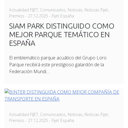
Actualidad FIJET
,
Comunicados
,
Noticias
,
Noticias Fijet
,
Posted
Premios
-
27.12.2025
- Fijet España
on
SIAM PARK DISTINGUIDO COMO
MEJOR PARQUE TEMÁTICO EN
ESPAÑA
El emblemático parque acuático del Grupo Loro
Parque recibirá este prestigioso galardón de la
Federación Mundi…
Actualidad FIJET
,
Comunicados
,
Noticias
,
Noticias Fijet
,
Posted
Premios
-
27.12.2025
- Fijet España
on