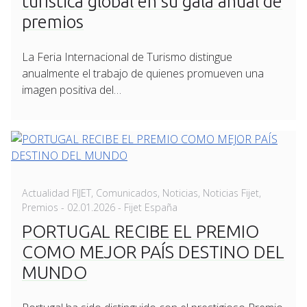
turística global en su gala anual de
premios
La Feria Internacional de Turismo distingue
anualmente el trabajo de quienes promueven una
imagen positiva del…
Actualidad FIJET
,
Comunicados
,
Noticias
,
Noticias Fijet
,
Posted
Premios
-
02.01.2026
- Fijet España
on
PORTUGAL RECIBE EL PREMIO
COMO MEJOR PAÍS DESTINO DEL
MUNDO