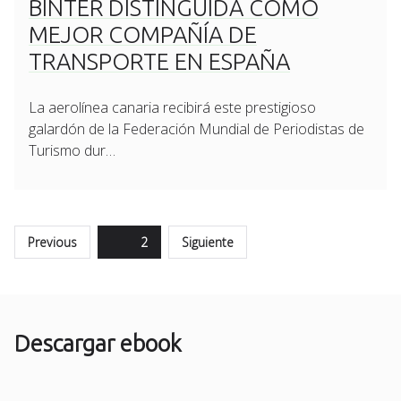
BINTER DISTINGUIDA COMO
MEJOR COMPAÑÍA DE
TRANSPORTE EN ESPAÑA
La aerolínea canaria recibirá este prestigioso
galardón de la Federación Mundial de Periodistas de
Turismo dur…
Paginación
Previous
Page
2
Siguiente
de
entradas
Descargar ebook