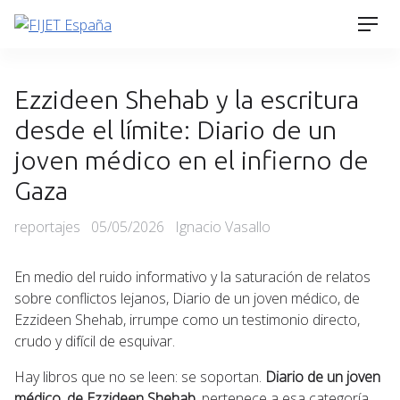
Skip
Men
to
content
Ezzideen Shehab y la escritura
desde el límite: Diario de un
joven médico en el infierno de
Gaza
Categories
Posted
reportajes
05/05/2026
Ignacio Vasallo
on
En medio del ruido informativo y la saturación de relatos
sobre conflictos lejanos, Diario de un joven médico, de
Ezzideen Shehab, irrumpe como un testimonio directo,
crudo y difícil de esquivar.
Hay libros que no se leen: se soportan.
Diario de un joven
médico, de Ezzideen Shehab
, pertenece a esa categoría