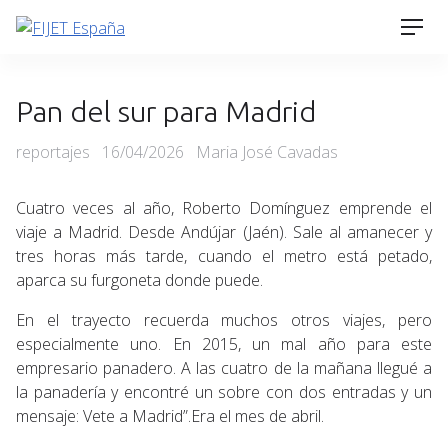
Skip
Men
to
content
Pan del sur para Madrid
Categories
Posted
reportajes
16/04/2026
Maria José Cavadas
on
Cuatro veces al año, Roberto Domínguez emprende el
viaje a Madrid. Desde Andújar (Jaén). Sale al amanecer y
tres horas más tarde, cuando el metro está petado,
aparca su furgoneta donde puede.
En el trayecto recuerda muchos otros viajes, pero
especialmente uno. En 2015, un mal año para este
empresario panadero. A las cuatro de la mañana llegué a
la panadería y encontré un sobre con dos entradas y un
mensaje: Vete a Madrid”.Era el mes de abril.