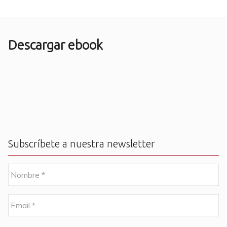
Descargar ebook
Subscríbete a nuestra newsletter
N
o
m
b
E
r
m
e
a