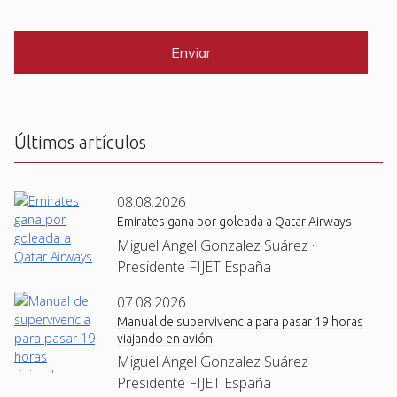
i
C
*
l
A
P
*
T
C
H
A
Últimos artículos
08.08.2026
Emirates gana por goleada a Qatar Airways
Miguel Angel Gonzalez Suárez ·
Presidente FIJET España
07.08.2026
Manual de supervivencia para pasar 19 horas
viajando en avión
Miguel Angel Gonzalez Suárez ·
Presidente FIJET España