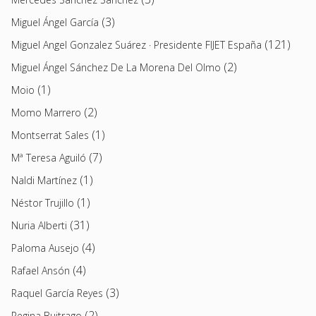
(3)
Miguel Ángel García
(121)
Miguel Angel Gonzalez Suárez · Presidente FIJET España
(2)
Miguel Ángel Sánchez De La Morena Del Olmo
(1)
Moio
(2)
Momo Marrero
(1)
Montserrat Sales
(7)
Mª Teresa Aguiló
(1)
Naldi Martínez
(1)
Néstor Trujillo
(31)
Nuria Alberti
(4)
Paloma Ausejo
(4)
Rafael Ansón
(3)
Raquel García Reyes
(2)
Regina Buitrago