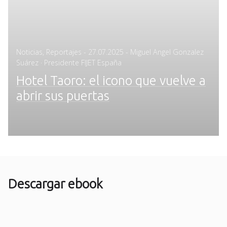
Posted
Noticias
,
Reportajes
-
27.07.2025
- Miguel Angel Gonzalez
on
Suárez · Presidente FIJET España
Hotel Taoro: el icono que vuelve a
abrir sus puertas
Descargar ebook