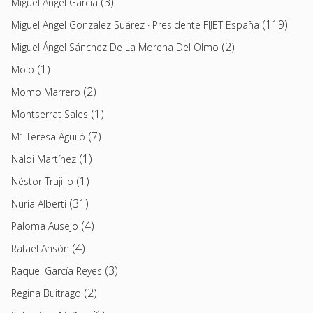
(3)
Miguel Ángel García
(119)
Miguel Angel Gonzalez Suárez · Presidente FIJET España
(2)
Miguel Ángel Sánchez De La Morena Del Olmo
(1)
Moio
(2)
Momo Marrero
(1)
Montserrat Sales
(7)
Mª Teresa Aguiló
(1)
Naldi Martínez
(1)
Néstor Trujillo
(31)
Nuria Alberti
(4)
Paloma Ausejo
(4)
Rafael Ansón
(3)
Raquel García Reyes
(2)
Regina Buitrago