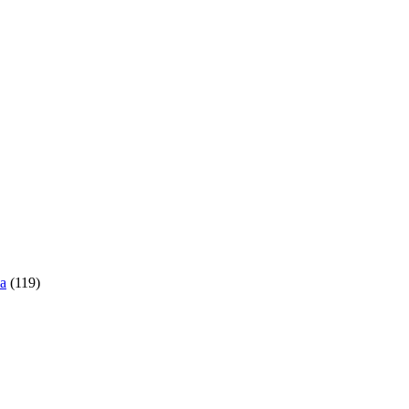
ña
(119)