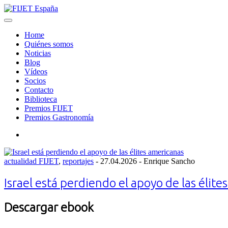
Skip
to
Menu
FIJET España
content
Home
Quiénes somos
Noticias
Blog
Vídeos
Socios
Contacto
Biblioteca
Premios FIJET
Premios Gastronomía
Search
Posted
actualidad FIJET
,
reportajes
-
27.04.2026
- Enrique Sancho
on
Israel está perdiendo el apoyo de las élit
Descargar ebook