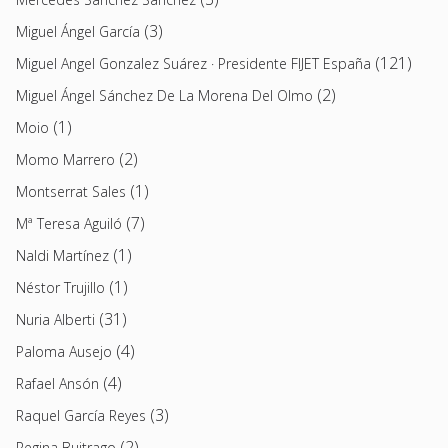
(3)
Miguel Ángel García
(121)
Miguel Angel Gonzalez Suárez · Presidente FIJET España
(2)
Miguel Ángel Sánchez De La Morena Del Olmo
(1)
Moio
(2)
Momo Marrero
(1)
Montserrat Sales
(7)
Mª Teresa Aguiló
(1)
Naldi Martínez
(1)
Néstor Trujillo
(31)
Nuria Alberti
(4)
Paloma Ausejo
(4)
Rafael Ansón
(3)
Raquel García Reyes
(2)
Regina Buitrago