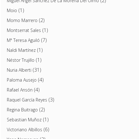
(2)
Miguel Ángel Sánchez De La Morena Del Olmo
(1)
Moio
(2)
Momo Marrero
(1)
Montserrat Sales
(7)
Mª Teresa Aguiló
(1)
Naldi Martínez
(1)
Néstor Trujillo
(31)
Nuria Alberti
(4)
Paloma Ausejo
(4)
Rafael Ansón
(3)
Raquel García Reyes
(2)
Regina Buitrago
(1)
Sebastian Muñoz
(6)
Victoriano Albillos