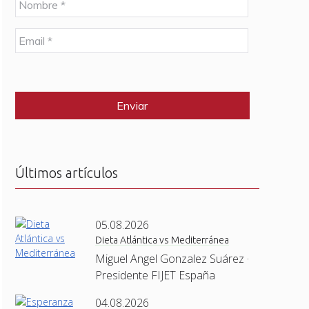
o
m
E
b
m
r
a
e
C
i
*
A
l
P
*
T
C
H
A
Últimos artículos
05.08.2026
Dieta Atlántica vs Mediterránea
Miguel Angel Gonzalez Suárez ·
Presidente FIJET España
04.08.2026