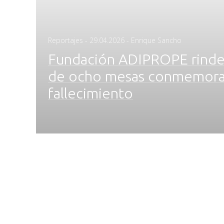
Posted
Reportajes
-
29.04.2026
- Enrique Sancho
on
Fundación ADIPROPE rinde t
de ocho mesas conmemorati
fallecimiento