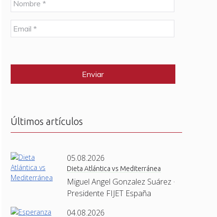
o
m
E
b
m
r
a
e
C
i
*
A
l
P
*
T
C
H
A
Últimos artículos
05.08.2026
Dieta Atlántica vs Mediterránea
Miguel Angel Gonzalez Suárez ·
Presidente FIJET España
04.08.2026