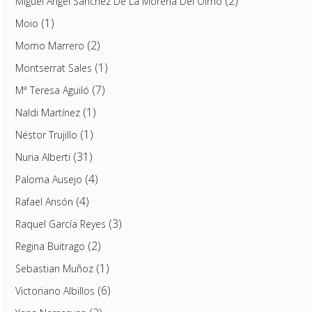
(2)
Miguel Ángel Sánchez De La Morena Del Olmo
(1)
Moio
(2)
Momo Marrero
(1)
Montserrat Sales
(7)
Mª Teresa Aguiló
(1)
Naldi Martínez
(1)
Néstor Trujillo
(31)
Nuria Alberti
(4)
Paloma Ausejo
(4)
Rafael Ansón
(3)
Raquel García Reyes
(2)
Regina Buitrago
(1)
Sebastian Muñoz
(6)
Victoriano Albillos