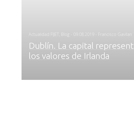
Posted
Actualidad FIJET
,
Blog
-
09.08.2019
- Francisco Gavilan
on
Dublín. La capital represen
los valores de Irlanda