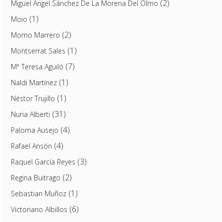
(2)
Miguel Ángel Sánchez De La Morena Del Olmo
(1)
Moio
(2)
Momo Marrero
(1)
Montserrat Sales
(7)
Mª Teresa Aguiló
(1)
Naldi Martínez
(1)
Néstor Trujillo
(31)
Nuria Alberti
(4)
Paloma Ausejo
(4)
Rafael Ansón
(3)
Raquel García Reyes
(2)
Regina Buitrago
(1)
Sebastian Muñoz
(6)
Victoriano Albillos