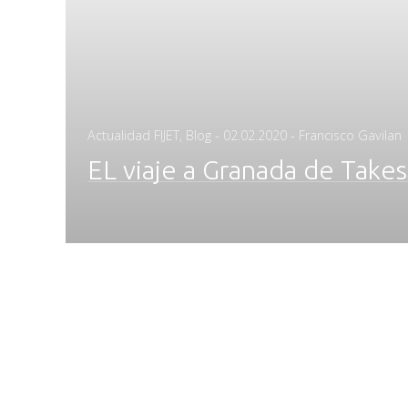
Posted
Actualidad FIJET
,
Blog
-
02.02.2020
- Francisco Gavilan
on
EL viaje a Granada de Take