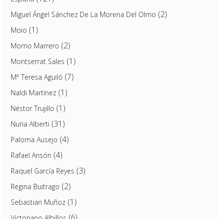
(2)
Miguel Ángel Sánchez De La Morena Del Olmo
(1)
Moio
(2)
Momo Marrero
(1)
Montserrat Sales
(7)
Mª Teresa Aguiló
(1)
Naldi Martínez
(1)
Néstor Trujillo
(31)
Nuria Alberti
(4)
Paloma Ausejo
(4)
Rafael Ansón
(3)
Raquel García Reyes
(2)
Regina Buitrago
(1)
Sebastian Muñoz
(6)
Victoriano Albillos