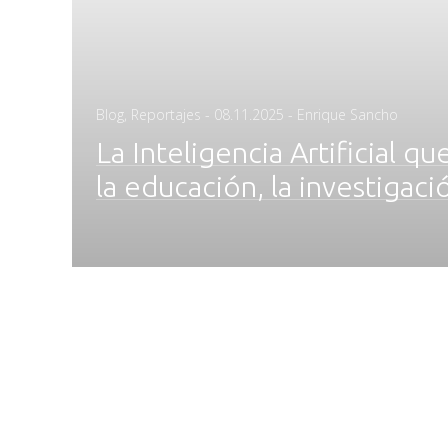
Posted
Blog
,
Reportajes
-
08.11.2025
- Enrique Sancho
on
La Inteligencia Artificial q
la educación, la investigació