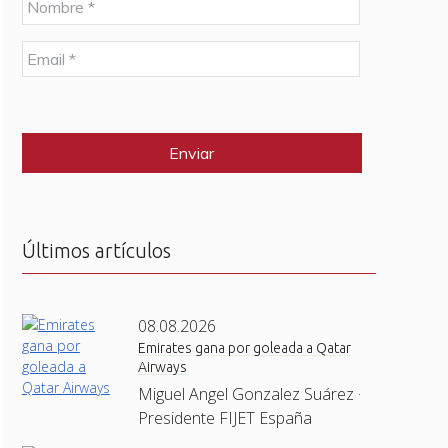
o
m
E
b
m
r
a
e
C
i
*
A
l
P
*
T
C
H
A
Últimos artículos
08.08.2026
Emirates gana por goleada a Qatar
Airways
Miguel Angel Gonzalez Suárez ·
Presidente FIJET España