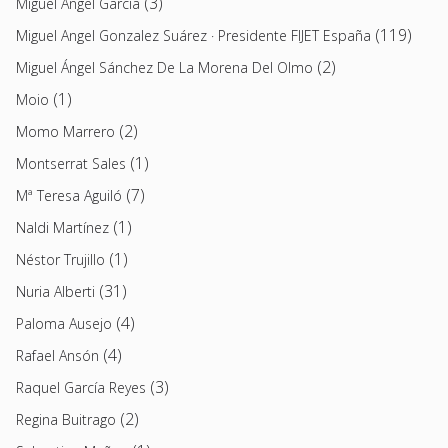
(3)
Miguel Ángel García
(119)
Miguel Angel Gonzalez Suárez · Presidente FIJET España
(2)
Miguel Ángel Sánchez De La Morena Del Olmo
(1)
Moio
(2)
Momo Marrero
(1)
Montserrat Sales
(7)
Mª Teresa Aguiló
(1)
Naldi Martínez
(1)
Néstor Trujillo
(31)
Nuria Alberti
(4)
Paloma Ausejo
(4)
Rafael Ansón
(3)
Raquel García Reyes
(2)
Regina Buitrago