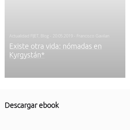
Posted
Actualidad FIJET
,
Blog
-
20.05.2019
- Francisco Gavilan
on
Existe otra vida: nómadas en
Kyrgystán*
Descargar ebook