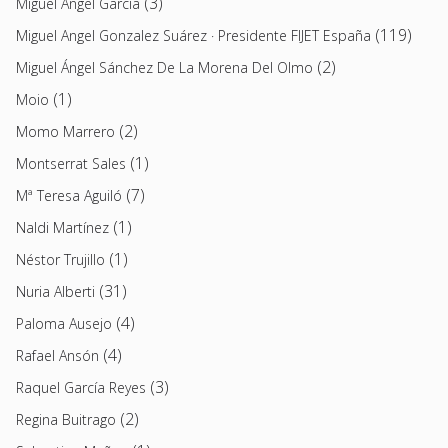
(3)
Miguel Ángel García
(119)
Miguel Angel Gonzalez Suárez · Presidente FIJET España
(2)
Miguel Ángel Sánchez De La Morena Del Olmo
(1)
Moio
(2)
Momo Marrero
(1)
Montserrat Sales
(7)
Mª Teresa Aguiló
(1)
Naldi Martínez
(1)
Néstor Trujillo
(31)
Nuria Alberti
(4)
Paloma Ausejo
(4)
Rafael Ansón
(3)
Raquel García Reyes
(2)
Regina Buitrago