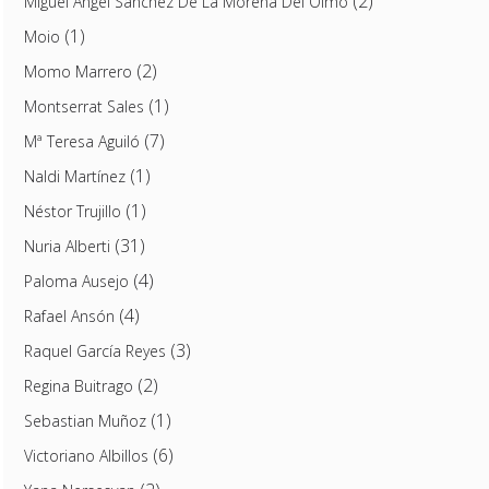
(2)
Miguel Ángel Sánchez De La Morena Del Olmo
(1)
Moio
(2)
Momo Marrero
(1)
Montserrat Sales
(7)
Mª Teresa Aguiló
(1)
Naldi Martínez
(1)
Néstor Trujillo
(31)
Nuria Alberti
(4)
Paloma Ausejo
(4)
Rafael Ansón
(3)
Raquel García Reyes
(2)
Regina Buitrago
(1)
Sebastian Muñoz
(6)
Victoriano Albillos