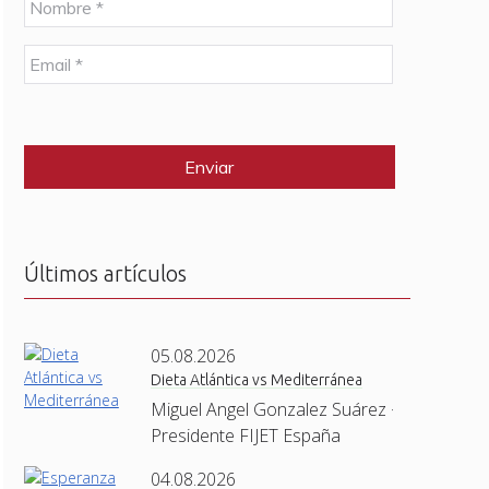
o
m
E
b
m
r
a
e
C
i
*
A
l
P
*
T
C
H
A
Últimos artículos
05.08.2026
Dieta Atlántica vs Mediterránea
Miguel Angel Gonzalez Suárez ·
Presidente FIJET España
04.08.2026