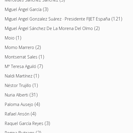
(3)
Miguel Ángel García
(121)
Miguel Angel Gonzalez Suárez · Presidente FIJET España
(2)
Miguel Ángel Sánchez De La Morena Del Olmo
(1)
Moio
(2)
Momo Marrero
(1)
Montserrat Sales
(7)
Mª Teresa Aguiló
(1)
Naldi Martínez
(1)
Néstor Trujillo
(31)
Nuria Alberti
(4)
Paloma Ausejo
(4)
Rafael Ansón
(3)
Raquel García Reyes
(2)
Regina Buitrago