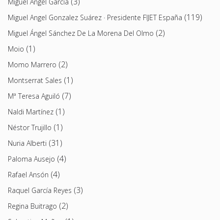
(3)
Miguel Ángel García
(119)
Miguel Angel Gonzalez Suárez · Presidente FIJET España
(2)
Miguel Ángel Sánchez De La Morena Del Olmo
(1)
Moio
(2)
Momo Marrero
(1)
Montserrat Sales
(7)
Mª Teresa Aguiló
(1)
Naldi Martínez
(1)
Néstor Trujillo
(31)
Nuria Alberti
(4)
Paloma Ausejo
(4)
Rafael Ansón
(3)
Raquel García Reyes
(2)
Regina Buitrago