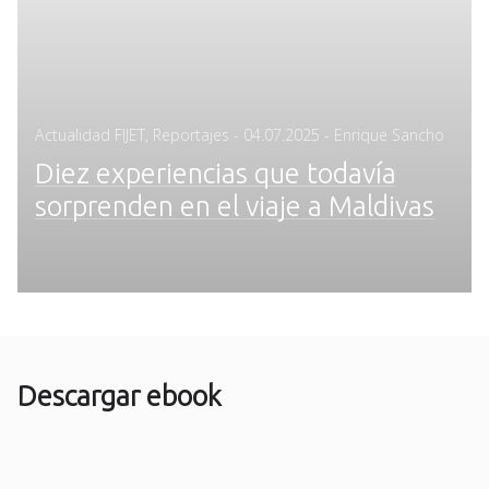
Posted
Actualidad FIJET
,
Reportajes
-
04.07.2025
- Enrique Sancho
on
Diez experiencias que todavía
sorprenden en el viaje a Maldivas
Descargar ebook