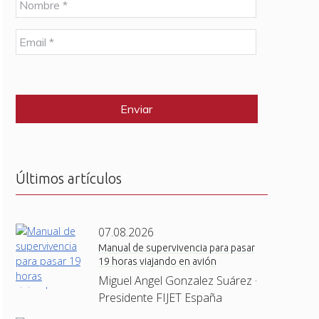
o
m
E
b
m
r
a
e
C
i
*
A
l
P
*
T
C
H
A
Últimos artículos
07.08.2026
Manual de supervivencia para pasar
19 horas viajando en avión
Miguel Angel Gonzalez Suárez ·
Presidente FIJET España