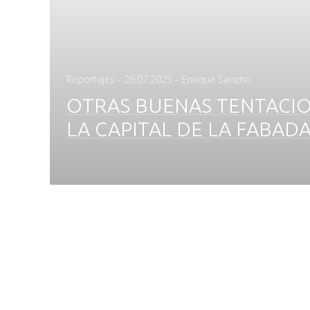
Posted
Reportajes
-
26.07.2025
- Enrique Sancho
on
OTRAS BUENAS TENTACI
LA CAPITAL DE LA FABAD