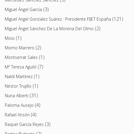
(3)
Miguel Ángel García
(121)
Miguel Angel Gonzalez Suárez · Presidente FIJET España
(2)
Miguel Ángel Sánchez De La Morena Del Olmo
(1)
Moio
(2)
Momo Marrero
(1)
Montserrat Sales
(7)
Mª Teresa Aguiló
(1)
Naldi Martínez
(1)
Néstor Trujillo
(31)
Nuria Alberti
(4)
Paloma Ausejo
(4)
Rafael Ansón
(3)
Raquel García Reyes
(2)
Regina Buitrago