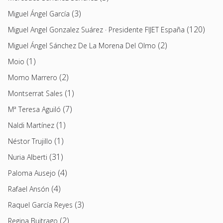
(3)
Miguel Ángel García
(120)
Miguel Angel Gonzalez Suárez · Presidente FIJET España
(2)
Miguel Ángel Sánchez De La Morena Del Olmo
(1)
Moio
(2)
Momo Marrero
(1)
Montserrat Sales
(7)
Mª Teresa Aguiló
(1)
Naldi Martínez
(1)
Néstor Trujillo
(31)
Nuria Alberti
(4)
Paloma Ausejo
(4)
Rafael Ansón
(3)
Raquel García Reyes
(2)
Regina Buitrago