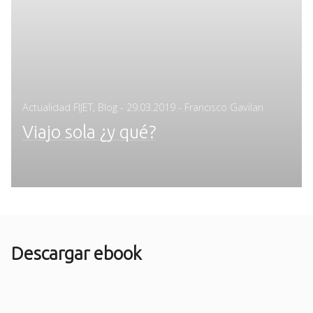
Posted
Actualidad FIJET
,
Blog
-
29.03.2019
- Francisco Gavilan
on
Viajo sola ¿y qué?
Descargar ebook