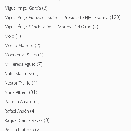
(3)
Miguel Ángel García
(120)
Miguel Angel Gonzalez Suárez · Presidente FIJET España
(2)
Miguel Ángel Sánchez De La Morena Del Olmo
(1)
Moio
(2)
Momo Marrero
(1)
Montserrat Sales
(7)
Mª Teresa Aguiló
(1)
Naldi Martínez
(1)
Néstor Trujillo
(31)
Nuria Alberti
(4)
Paloma Ausejo
(4)
Rafael Ansón
(3)
Raquel García Reyes
(2)
Regina Buitrago