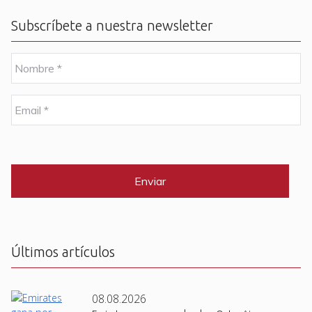
Subscríbete a nuestra newsletter
N
o
m
b
E
r
m
e
a
i
C
*
l
A
P
*
T
C
H
A
Últimos artículos
08.08.2026