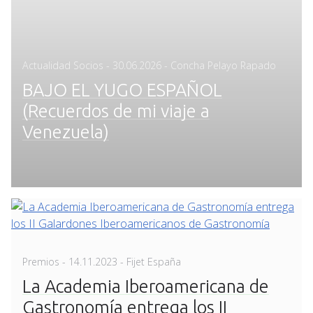
Posted
Actualidad Socios
-
30.06.2026
- Concha Pelayo Rapado
on
BAJO EL YUGO ESPAÑOL
(Recuerdos de mi viaje a
Venezuela)
Posted
Premios
-
14.11.2023
- Fijet España
on
La Academia Iberoamericana de
Gastronomía entrega los II