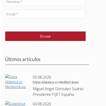
o
m
E
b
m
r
a
e
C
i
*
A
l
P
*
T
C
H
A
Últimos artículos
05.08.2026
Dieta Atlántica vs Mediterránea
Miguel Angel Gonzalez Suárez ·
Presidente FIJET España
04.08.2026