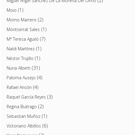
(2)
Miguel Ángel Sánchez De La Morena Del Olmo
(1)
Moio
(2)
Momo Marrero
(1)
Montserrat Sales
(7)
Mª Teresa Aguiló
(1)
Naldi Martínez
(1)
Néstor Trujillo
(31)
Nuria Alberti
(4)
Paloma Ausejo
(4)
Rafael Ansón
(3)
Raquel García Reyes
(2)
Regina Buitrago
(1)
Sebastian Muñoz
(6)
Victoriano Albillos