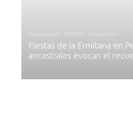
Posted
Blog
,
Reportajes
-
26.09.2025
- Enrique Sancho
on
Fiestas de la Ermitana en P
ancestrales evocan el recu