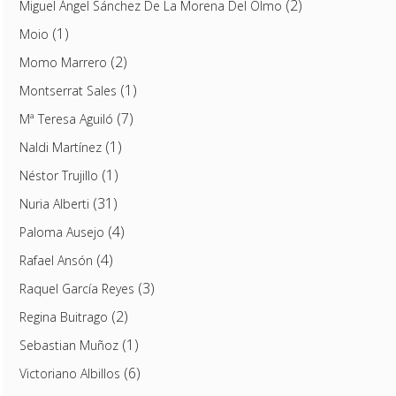
(2)
Miguel Ángel Sánchez De La Morena Del Olmo
(1)
Moio
(2)
Momo Marrero
(1)
Montserrat Sales
(7)
Mª Teresa Aguiló
(1)
Naldi Martínez
(1)
Néstor Trujillo
(31)
Nuria Alberti
(4)
Paloma Ausejo
(4)
Rafael Ansón
(3)
Raquel García Reyes
(2)
Regina Buitrago
(1)
Sebastian Muñoz
(6)
Victoriano Albillos