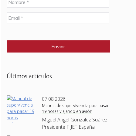
o
m
E
b
m
r
a
e
C
i
*
A
l
P
*
T
C
H
A
Últimos artículos
07.08.2026
Manual de supervivencia para pasar
19 horas viajando en avión
Miguel Angel Gonzalez Suárez ·
Presidente FIJET España