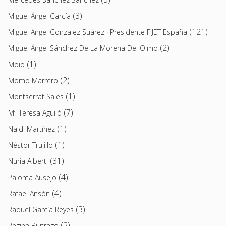
(3)
Miguel Ángel García
(121)
Miguel Angel Gonzalez Suárez · Presidente FIJET España
(2)
Miguel Ángel Sánchez De La Morena Del Olmo
(1)
Moio
(2)
Momo Marrero
(1)
Montserrat Sales
(7)
Mª Teresa Aguiló
(1)
Naldi Martínez
(1)
Néstor Trujillo
(31)
Nuria Alberti
(4)
Paloma Ausejo
(4)
Rafael Ansón
(3)
Raquel García Reyes
(2)
Regina Buitrago