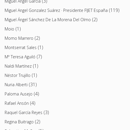
(3)
Miguel Ángel García
(119)
Miguel Angel Gonzalez Suárez · Presidente FIJET España
(2)
Miguel Ángel Sánchez De La Morena Del Olmo
(1)
Moio
(2)
Momo Marrero
(1)
Montserrat Sales
(7)
Mª Teresa Aguiló
(1)
Naldi Martínez
(1)
Néstor Trujillo
(31)
Nuria Alberti
(4)
Paloma Ausejo
(4)
Rafael Ansón
(3)
Raquel García Reyes
(2)
Regina Buitrago