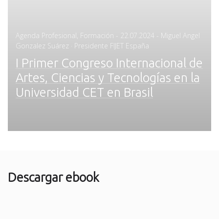
Posted
Agenda Profesional
,
Formación
-
22.07.2024
- Miguel Angel
on
Gonzalez Suárez · Presidente FIJET España
I Primer Congreso Internacional de
Artes, Ciencias y Tecnologías en la
Universidad CET en Brasil
Descargar ebook