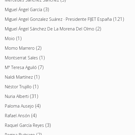
(3)
Miguel Ángel García
(121)
Miguel Angel Gonzalez Suárez · Presidente FIJET España
(2)
Miguel Ángel Sánchez De La Morena Del Olmo
(1)
Moio
(2)
Momo Marrero
(1)
Montserrat Sales
(7)
Mª Teresa Aguiló
(1)
Naldi Martínez
(1)
Néstor Trujillo
(31)
Nuria Alberti
(4)
Paloma Ausejo
(4)
Rafael Ansón
(3)
Raquel García Reyes
(2)
Regina Buitrago