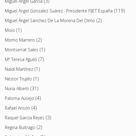
(3)
Miguel Ángel García
(119)
Miguel Angel Gonzalez Suárez · Presidente FIJET España
(2)
Miguel Ángel Sánchez De La Morena Del Olmo
(1)
Moio
(2)
Momo Marrero
(1)
Montserrat Sales
(7)
Mª Teresa Aguiló
(1)
Naldi Martínez
(1)
Néstor Trujillo
(31)
Nuria Alberti
(4)
Paloma Ausejo
(4)
Rafael Ansón
(3)
Raquel García Reyes
(2)
Regina Buitrago