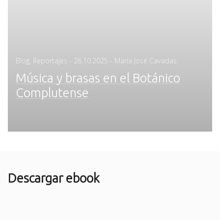
Posted
Blog
,
Reportajes
-
26.10.2025
- Maria José Cavadas
on
Música y brasas en el Botánico
Complutense
Descargar ebook