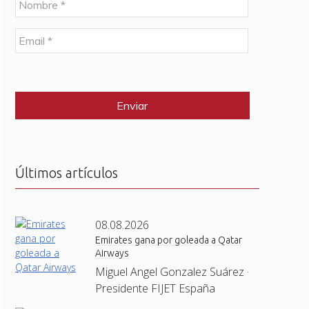
o
m
E
b
m
r
a
e
C
i
*
A
l
P
*
T
C
H
A
Últimos artículos
08.08.2026
Emirates gana por goleada a Qatar
Airways
Miguel Angel Gonzalez Suárez ·
Presidente FIJET España