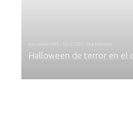
Posted
Actualidad FIJET
-
10.10.2023
- Eva Martinez
on
Halloween de terror en el c