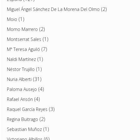
(2)
Miguel Ángel Sánchez De La Morena Del Olmo
(1)
Moio
(2)
Momo Marrero
(1)
Montserrat Sales
(7)
Mª Teresa Aguiló
(1)
Naldi Martínez
(1)
Néstor Trujillo
(31)
Nuria Alberti
(4)
Paloma Ausejo
(4)
Rafael Ansón
(3)
Raquel García Reyes
(2)
Regina Buitrago
(1)
Sebastian Muñoz
(6)
Victoriano Albillos