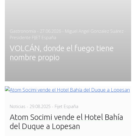
Posted
Gastronomía
-
27.06.2026
- Miguel Angel Gonzalez Suárez ·
on
Presidente FIJET España
VOLCÁN, donde el fuego tiene
nombre propio
Posted
Noticias
-
29.08.2025
- Fijet España
on
Atom Socimi vende el Hotel Bahía
del Duque a Lopesan