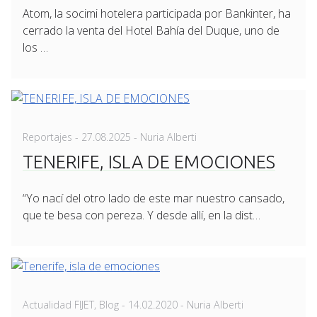
Atom, la socimi hotelera participada por Bankinter, ha
cerrado la venta del Hotel Bahía del Duque, uno de
los …
Posted
Reportajes
-
27.08.2025
- Nuria Alberti
on
TENERIFE, ISLA DE EMOCIONES
“Yo nací del otro lado de este mar nuestro cansado,
que te besa con pereza. Y desde allí, en la dist…
Posted
Actualidad FIJET
,
Blog
-
14.02.2020
- Nuria Alberti