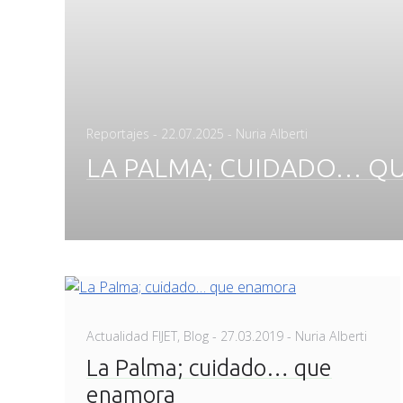
Posted
Reportajes
-
22.07.2025
- Nuria Alberti
on
LA PALMA; CUIDADO… Q
Posted
Actualidad FIJET
,
Blog
-
27.03.2019
- Nuria Alberti
on
La Palma; cuidado… que
enamora