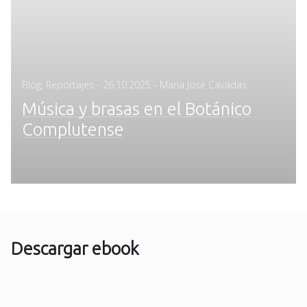
Posted
Blog
,
Reportajes
-
26.10.2025
- Maria José Cavadas
on
Música y brasas en el Botánico
Complutense
Descargar ebook