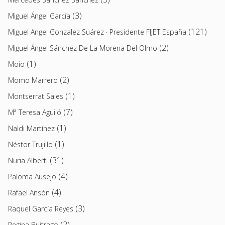
(3)
Miguel Ángel García
(121)
Miguel Angel Gonzalez Suárez · Presidente FIJET España
(2)
Miguel Ángel Sánchez De La Morena Del Olmo
(1)
Moio
(2)
Momo Marrero
(1)
Montserrat Sales
(7)
Mª Teresa Aguiló
(1)
Naldi Martínez
(1)
Néstor Trujillo
(31)
Nuria Alberti
(4)
Paloma Ausejo
(4)
Rafael Ansón
(3)
Raquel García Reyes
(2)
Regina Buitrago