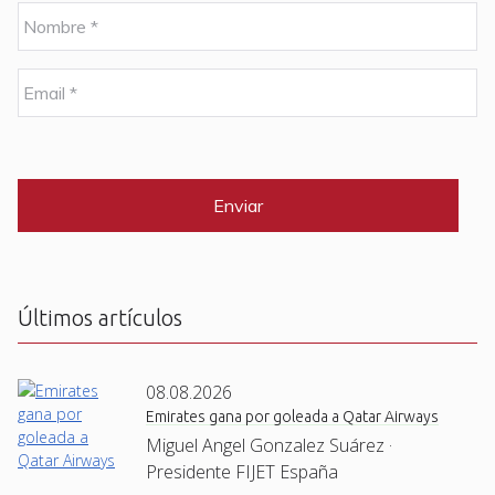
N
o
m
b
E
r
m
e
a
i
C
*
l
A
P
*
T
C
H
A
Últimos artículos
08.08.2026
Emirates gana por goleada a Qatar Airways
Miguel Angel Gonzalez Suárez ·
Presidente FIJET España