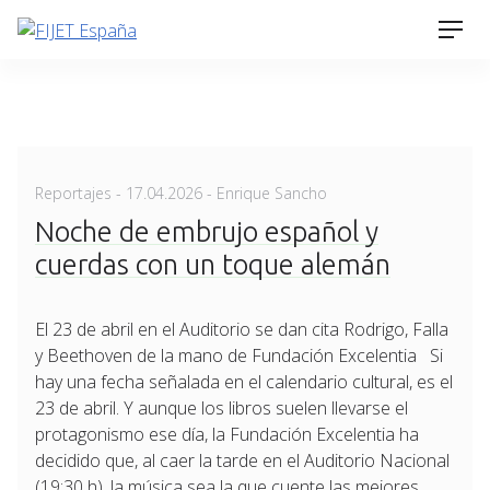
Skip
Men
to
content
Posted
Reportajes
-
17.04.2026
- Enrique Sancho
on
Noche de embrujo español y
cuerdas con un toque alemán
El 23 de abril en el Auditorio se dan cita Rodrigo, Falla
y Beethoven de la mano de Fundación Excelentia Si
hay una fecha señalada en el calendario cultural, es el
23 de abril. Y aunque los libros suelen llevarse el
protagonismo ese día, la Fundación Excelentia ha
decidido que, al caer la tarde en el Auditorio Nacional
(19:30 h), la música sea la que cuente las mejores