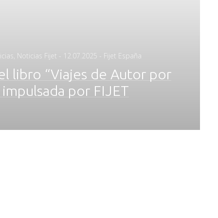
Posted
icias
,
Noticias Fijet
-
12.07.2025
- Fijet España
on
el libro “Viajes de Autor por
a impulsada por FIJET