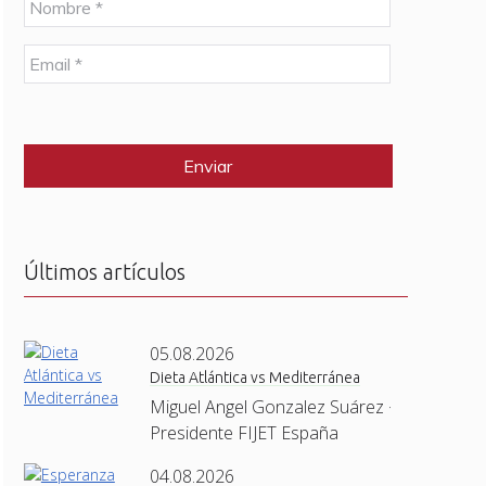
o
m
E
b
m
r
a
e
C
i
*
A
l
P
*
T
C
H
A
Últimos artículos
05.08.2026
Dieta Atlántica vs Mediterránea
Miguel Angel Gonzalez Suárez ·
Presidente FIJET España
04.08.2026