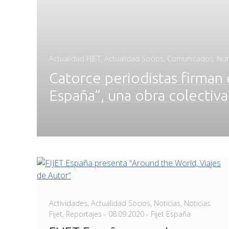
Actualidad FIJET
,
Actualidad Socios
,
Comunicados
,
Not
Catorce periodistas firman 
España”, una obra colectiv
Actividades
,
Actualidad Socios
,
Noticias
,
Noticias
Posted
Fijet
,
Reportajes
-
08.09.2020
- Fijet España
on