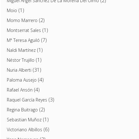
(2)
Miguel Ángel Sánchez De La Morena Del Olmo
(1)
Moio
(2)
Momo Marrero
(1)
Montserrat Sales
(7)
Mª Teresa Aguiló
(1)
Naldi Martínez
(1)
Néstor Trujillo
(31)
Nuria Alberti
(4)
Paloma Ausejo
(4)
Rafael Ansón
(3)
Raquel García Reyes
(2)
Regina Buitrago
(1)
Sebastian Muñoz
(6)
Victoriano Albillos