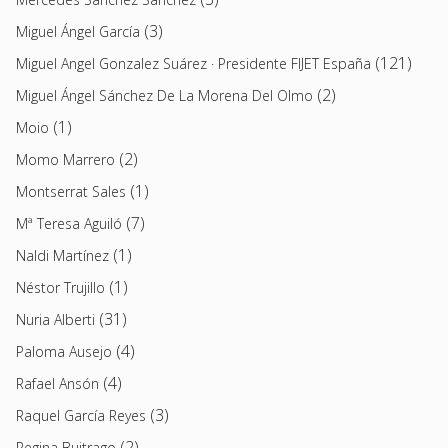
(3)
Miguel Ángel García
(121)
Miguel Angel Gonzalez Suárez · Presidente FIJET España
(2)
Miguel Ángel Sánchez De La Morena Del Olmo
(1)
Moio
(2)
Momo Marrero
(1)
Montserrat Sales
(7)
Mª Teresa Aguiló
(1)
Naldi Martínez
(1)
Néstor Trujillo
(31)
Nuria Alberti
(4)
Paloma Ausejo
(4)
Rafael Ansón
(3)
Raquel García Reyes
(2)
Regina Buitrago