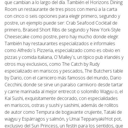
que cambian a lo largo del día. También el Horizons Dining
Room un restaurante de tres pisos con menú a la carta
con cinco o seis opciones para elegir primero, segundo y
postre, un ejemplo puede ser: Crab Seafood Cocktail de
primero, Braised Short Ribs de segundo y New York-Style
Cheesecake como postre, pero hay mucho donde elegir.
También hay restaurantes especializados e informales
como Alfredo´s Pizzeria, especializado como es obvio en
pizzas y comida italiana, O´Malley´s, un típico pub irlandés y
otros muy exclusivos, como The Catch by Rudy
especializado en mariscos y pescados, The Butchers table
by Dario, con el carnicero más famosos del mundo, Dario
Cecchini, donde se sirve un paraíso carnívoro desde tartar
y carne marinada al mejor entrecot o solomillo Wagyu o, el
Kai Sushi, exquisitamente decorado, con especialidades
en mariscos, ostras y sushi y sashimi, además de rollitos
de autor como Tempura de bogavante crujiente, Tataki de
wagyu y Espárragos y salmón, y Umai Teppanyaki/Hot pot,
exclusivo del Sun Princess, un festín para los sentidos, que