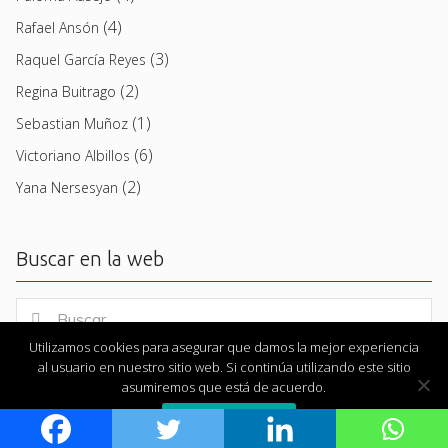
(4)
Rafael Ansón
(3)
Raquel García Reyes
(2)
Regina Buitrago
(1)
Sebastian Muñoz
(6)
Victoriano Albillos
(2)
Yana Nersesyan
Buscar en la web
Buscar
Buscar
for:
Utilizamos cookies para asegurar que damos la mejor experiencia
al usuario en nuestro sitio web. Si continúa utilizando este sitio
asumiremos que está de acuerdo.
Estoy de acuerdo