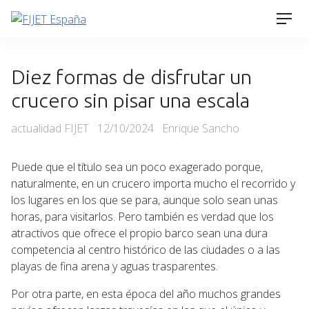
Skip
Men
to
content
Diez formas de disfrutar un
crucero sin pisar una escala
Categories
Posted
actualidad FIJET
12/10/2024
Enrique Sancho
on
Puede que el título sea un poco exagerado porque,
naturalmente, en un crucero importa mucho el recorrido y
los lugares en los que se para, aunque solo sean unas
horas, para visitarlos. Pero también es verdad que los
atractivos que ofrece el propio barco sean una dura
competencia al centro histórico de las ciudades o a las
playas de fina arena y aguas trasparentes.
Por otra parte, en esta época del año muchos grandes