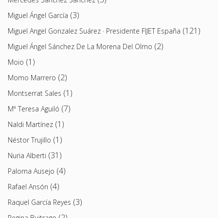
(3)
Miguel Ángel García
(121)
Miguel Angel Gonzalez Suárez · Presidente FIJET España
(2)
Miguel Ángel Sánchez De La Morena Del Olmo
(1)
Moio
(2)
Momo Marrero
(1)
Montserrat Sales
(7)
Mª Teresa Aguiló
(1)
Naldi Martínez
(1)
Néstor Trujillo
(31)
Nuria Alberti
(4)
Paloma Ausejo
(4)
Rafael Ansón
(3)
Raquel García Reyes
(2)
Regina Buitrago