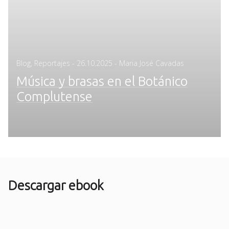
Posted
Blog
,
Reportajes
-
26.10.2025
- Maria José Cavadas
on
Música y brasas en el Botánico
Complutense
Descargar ebook