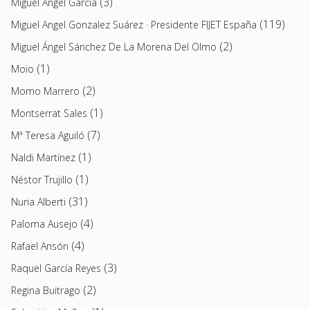
(3)
Miguel Ángel García
(119)
Miguel Angel Gonzalez Suárez · Presidente FIJET España
(2)
Miguel Ángel Sánchez De La Morena Del Olmo
(1)
Moio
(2)
Momo Marrero
(1)
Montserrat Sales
(7)
Mª Teresa Aguiló
(1)
Naldi Martínez
(1)
Néstor Trujillo
(31)
Nuria Alberti
(4)
Paloma Ausejo
(4)
Rafael Ansón
(3)
Raquel García Reyes
(2)
Regina Buitrago