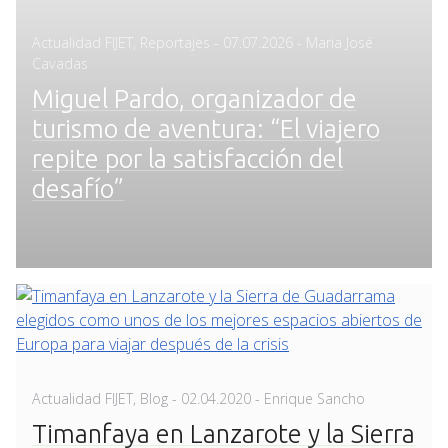
Posted
Actualidad FIJET
,
Reportajes
-
07.07.2026
- Maria José
on
Cavadas
Miguel Pardo, organizador de
turismo de aventura: “El viajero
repite por la satisfacción del
desafío”
Posted
Actualidad FIJET
,
Blog
-
02.04.2020
- Enrique Sancho
on
Timanfaya en Lanzarote y la Sierra