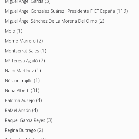
(3)
Miguel Ángel García
(119)
Miguel Angel Gonzalez Suárez · Presidente FIJET España
(2)
Miguel Ángel Sánchez De La Morena Del Olmo
(1)
Moio
(2)
Momo Marrero
(1)
Montserrat Sales
(7)
Mª Teresa Aguiló
(1)
Naldi Martínez
(1)
Néstor Trujillo
(31)
Nuria Alberti
(4)
Paloma Ausejo
(4)
Rafael Ansón
(3)
Raquel García Reyes
(2)
Regina Buitrago