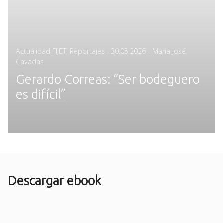
Posted
Actualidad FIJET
,
Reportajes
-
30.05.2026
- Maria José
on
Cavadas
Gerardo Correas: “Ser bodeguero
es difícil”
Descargar ebook