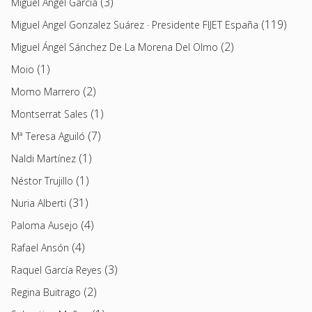
(3)
Miguel Ángel García
(119)
Miguel Angel Gonzalez Suárez · Presidente FIJET España
(2)
Miguel Ángel Sánchez De La Morena Del Olmo
(1)
Moio
(2)
Momo Marrero
(1)
Montserrat Sales
(7)
Mª Teresa Aguiló
(1)
Naldi Martínez
(1)
Néstor Trujillo
(31)
Nuria Alberti
(4)
Paloma Ausejo
(4)
Rafael Ansón
(3)
Raquel García Reyes
(2)
Regina Buitrago