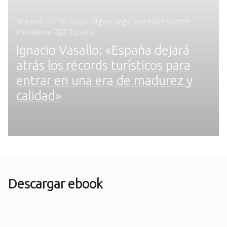
Posted
Noticias
-
07.02.2026
- Miguel Angel Gonzalez Suárez ·
on
Presidente FIJET España
Ignacio Vasallo: «España dejará
atrás los récords turísticos para
entrar en una era de madurez y
calidad»
Descargar ebook