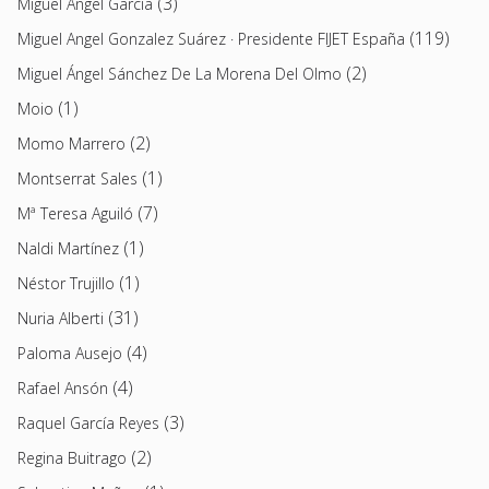
(3)
Miguel Ángel García
(119)
Miguel Angel Gonzalez Suárez · Presidente FIJET España
(2)
Miguel Ángel Sánchez De La Morena Del Olmo
(1)
Moio
(2)
Momo Marrero
(1)
Montserrat Sales
(7)
Mª Teresa Aguiló
(1)
Naldi Martínez
(1)
Néstor Trujillo
(31)
Nuria Alberti
(4)
Paloma Ausejo
(4)
Rafael Ansón
(3)
Raquel García Reyes
(2)
Regina Buitrago