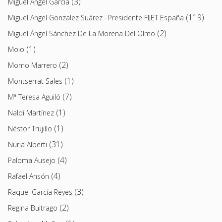
(3)
Miguel Ángel García
(119)
Miguel Angel Gonzalez Suárez · Presidente FIJET España
(2)
Miguel Ángel Sánchez De La Morena Del Olmo
(1)
Moio
(2)
Momo Marrero
(1)
Montserrat Sales
(7)
Mª Teresa Aguiló
(1)
Naldi Martínez
(1)
Néstor Trujillo
(31)
Nuria Alberti
(4)
Paloma Ausejo
(4)
Rafael Ansón
(3)
Raquel García Reyes
(2)
Regina Buitrago