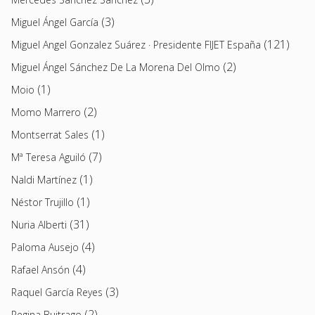
(3)
Miguel Ángel García
(121)
Miguel Angel Gonzalez Suárez · Presidente FIJET España
(2)
Miguel Ángel Sánchez De La Morena Del Olmo
(1)
Moio
(2)
Momo Marrero
(1)
Montserrat Sales
(7)
Mª Teresa Aguiló
(1)
Naldi Martínez
(1)
Néstor Trujillo
(31)
Nuria Alberti
(4)
Paloma Ausejo
(4)
Rafael Ansón
(3)
Raquel García Reyes
(2)
Regina Buitrago