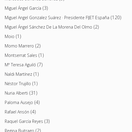
(3)
Miguel Ángel García
(120)
Miguel Angel Gonzalez Suárez · Presidente FIJET España
(2)
Miguel Ángel Sánchez De La Morena Del Olmo
(1)
Moio
(2)
Momo Marrero
(1)
Montserrat Sales
(7)
Mª Teresa Aguiló
(1)
Naldi Martínez
(1)
Néstor Trujillo
(31)
Nuria Alberti
(4)
Paloma Ausejo
(4)
Rafael Ansón
(3)
Raquel García Reyes
(2)
Regina Buitrago